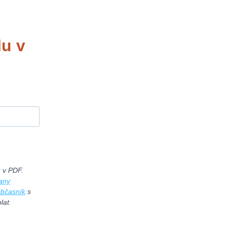
lu v
u v PDF.
any
občasník
s
lat.